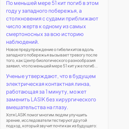
По меньшей мере 51 кит погиб в этом
году у западного побережья, а
столкновения с судами приближают
число жертв к одному из самых
смертоносных за всю историю
наблюдений.
Новое предупреждение о гибели китов вдоль
западного побережья вызывает тревогу после
того, как Центр биологического разнообразия
заявил, что по меньшей мере 51 кит уже погиб...
Ученые утверждают, что в будущем
электрическая контактная линза,
работающая за 1 минуту, может
заменить LASIK без хирургического
вмешательства на глазу.
Хотя LASIK помог многим людям улучшить
зрение, исследователи тестируют другой
подход, который звучит почти как из будущего: