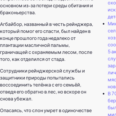
охо
основном из-за потери среды обитания и
иск
браконьерства.
дет
Ми
Агбайбор, названный в честь рейнджера,
сел
который помог его спасти, был найден в
хоз
конце прошлого года недалеко от
соо
плантации масличной пальмы,
5 а
граничащей с охраняемым лесом, после
слу
того, как отделился от стада.
зар
Сотрудники рейнджерской службы и
ли
защитники природы попытались
мяс
воссоединить телёнка с его семьёй,
нов
отведя его обратно в лес, но вскоре он
В 7
снова убежал.
бер
был
Опасаясь, что слон умрет в одиночестве
ми