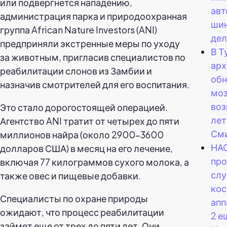
или подвергнется нападению,
ав
администрация парка и природоохранная
шин
группа African Nature Investors (ANI)
дел
предприняли экстренные меры по уходу
В Т
за животным, пригласив специалистов по
арх
реабилитации слонов из Замбии и
об
назначив смотрителей для его воспитания.
мо
воз
Это стало дорогостоящей операцией.
лет
Агентство ANI тратит от четырех до пяти
См
миллионов найра (около 2900-3600
НАС
долларов США) в месяц на его лечение,
про
включая 77 килограммов сухого молока, а
сл
также овес и пищевые добавки.
кос
Специалисты по охране природы
апп
ожидают, что процесс реабилитации
2 е
займет еще от трех до пяти лет. Они