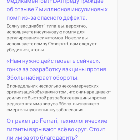
медикаментов (FDA) предупреждает
об отзыве 7 миллионов инсулиновых
помп из-за опасного дефекта.
Если у вас диабет 1 типа, вы, вероятно,
используете инсулиновую помпу для
регулирования симптомов. Но если вы
используете помпу Omnipod, вам следует
убедиться, что вы...
«Нам нужно действовать сейчас»:
гонка за разработку вакцины против
Эболы набирает обороты.
В понедельник несколько некоммерческих
организаций объявили о том, что они наращивают
усилия по быстрой разработке вакцины против
редкого штамма вируса Эбола, вызвавшего
смертельную вспышку заболевания...
От ракет до Ferrari, технологические
гиганты взрывают всё вокруг. Стоит
ли им за это благодарить?