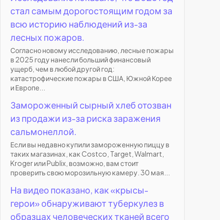
стал самым дорогостоящим годом за
всю историю наблюдений из-за
лесных пожаров.
Согласно новому исследованию, лесные пожары
в 2025 году нанесли больший финансовый
ущерб, чем в любой другой год:
катастрофические пожары в США, Южной Корее
и Европе...
Замороженный сырный хлеб отозван
из продажи из-за риска заражения
сальмонеллой.
Если вы недавно купили замороженную пиццу в
таких магазинах, как Costco, Target, Walmart,
Kroger или Publix, возможно, вам стоит
проверить свою морозильную камеру. 30 мая...
На видео показано, как «крысы-
герои» обнаруживают туберкулез в
образцах человеческих тканей всего