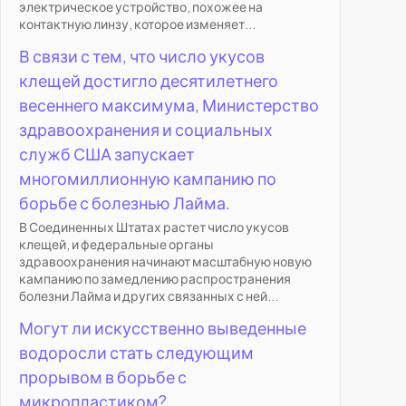
электрическое устройство, похожее на
контактную линзу, которое изменяет...
В связи с тем, что число укусов
клещей достигло десятилетнего
весеннего максимума, Министерство
здравоохранения и социальных
служб США запускает
многомиллионную кампанию по
борьбе с болезнью Лайма.
В Соединенных Штатах растет число укусов
клещей, и федеральные органы
здравоохранения начинают масштабную новую
кампанию по замедлению распространения
болезни Лайма и других связанных с ней...
Могут ли искусственно выведенные
водоросли стать следующим
прорывом в борьбе с
микропластиком?