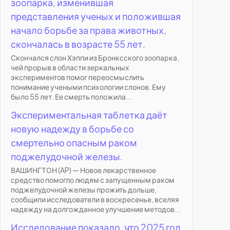
зоопарка, изменившая
представления ученых и положившая
начало борьбе за права животных,
скончалась в возрасте 55 лет.
Скончался слон Хэппи из Бронксского зоопарка,
чей прорыв в области зеркальных
экспериментов помог переосмыслить
понимание учеными психологии слонов. Ему
было 55 лет. Ее смерть положила...
Экспериментальная таблетка даёт
новую надежду в борьбе со
смертельно опасным раком
поджелудочной железы.
ВАШИНГТОН (AP) — Новое лекарственное
средство помогло людям с запущенным раком
поджелудочной железы прожить дольше,
сообщили исследователи в воскресенье, вселяя
надежду на долгожданное улучшение методов...
Исследование показало, что 2025 год