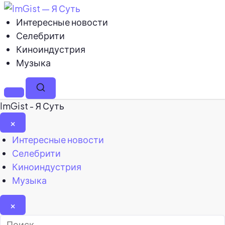
Интересные новости
Селебрити
Киноиндустрия
Музыка
Меню
Поиск
ImGist - Я Суть
×
Закрыть
Интересные новости
меню
Селебрити
Киноиндустрия
Музыка
×
Найти: