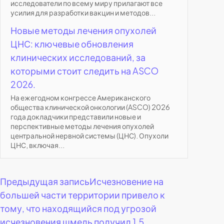
исследователи по всему миру прилагают все
усилия для разработки вакцин и методов...
Новые методы лечения опухолей
ЦНС: ключевые обновления
клинических исследований, за
которыми стоит следить на ASCO
2026.
На ежегодном конгрессе Американского
общества клинической онкологии (ASCO) 2026
года докладчики представили новые и
перспективные методы лечения опухолей
центральной нервной системы (ЦНС). Опухоли
ЦНС, включая...
Навигация
Предыдущая запись
Исчезновение на
большей части территории привело к
по
тому, что находящийся под угрозой
исчезновения шмель получил 1,5