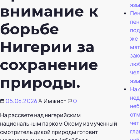
язы
внимание к
Пен
пен
борьбе
под
же
Нигерии за
ма
зак
сохранение
лю
чел
природы.
язы
На
нед
05.06.2026
Имжист
0
неб
отм
На рассвете над нигерийским
че
национальным парком Окому измученный
гл
смотритель дикой природы готовит
не