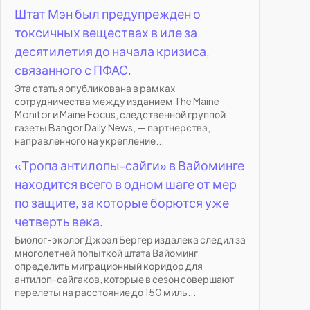
Штат Мэн был предупрежден о
токсичных веществах в иле за
десятилетия до начала кризиса,
связанного с ПФАС.
Эта статья опубликована в рамках
сотрудничества между изданием The Maine
Monitor и Maine Focus, следственной группой
газеты Bangor Daily News, — партнерства,
направленного на укрепление...
«Тропа антилопы-сайги» в Вайоминге
находится всего в одном шаге от мер
по защите, за которые борются уже
четверть века.
Биолог-эколог Джоэл Бергер издалека следил за
многолетней попыткой штата Вайоминг
определить миграционный коридор для
антилоп-сайгаков, которые в сезон совершают
перелеты на расстояние до 150 миль...