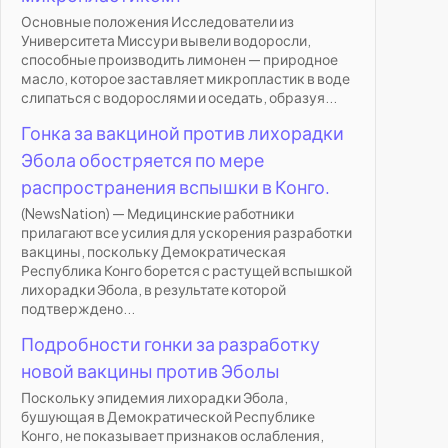
Основные положения Исследователи из
Университета Миссури вывели водоросли,
способные производить лимонен — природное
масло, которое заставляет микропластик в воде
слипаться с водорослями и оседать, образуя...
Гонка за вакциной против лихорадки
Эбола обостряется по мере
распространения вспышки в Конго.
(NewsNation) — Медицинские работники
прилагают все усилия для ускорения разработки
вакцины, поскольку Демократическая
Республика Конго борется с растущей вспышкой
лихорадки Эбола, в результате которой
подтверждено...
Подробности гонки за разработку
новой вакцины против Эболы
Поскольку эпидемия лихорадки Эбола,
бушующая в Демократической Республике
Конго, не показывает признаков ослабления,