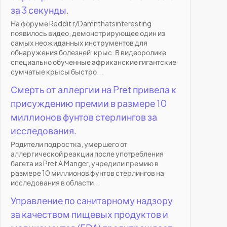
за 3 секунды.
На форуме Reddit r/Damnthatsinteresting
появилось видео, демонстрирующее один из
самых неожиданных инструментов для
обнаружения болезней: крыс. В видеоролике
специально обученные африканские гигантские
сумчатые крысы быстро...
Смерть от аллергии на Pret привела к
присуждению премии в размере 10
миллионов фунтов стерлингов за
исследования.
Родители подростка, умершего от
аллергической реакции после употребления
багета из Pret A Manger, учредили премию в
размере 10 миллионов фунтов стерлингов на
исследования в области...
Управление по санитарному надзору
за качеством пищевых продуктов и