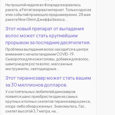
На прошлой неделе во Флориде взорвалась
ракета, а Ferrari взорвал интернет. Только одно из
этих событий произошло преднамеренно. 28 мая
ракета New Glenn Джеффа Безоса...
Этот новый препарат от выпадения
волос может стать крупнейшим
прорывом за последние десятилетия.
Проблема выпадения волос находится в центре
внимания с начала пандемии COVID-19.
Сыворотки для кожи головы, добавки для волос,
шампуни для роста волос, массажные
инструменты, светодиодные...
Этот тираннозавр может стать вашим
за 30 миллионов долларов.
У состоятельных любителей динозавров
появится шанс приобрести один из самых
крупных и полных скелетов тираннозавра рекса,
когда-либо обнаруженных. Знакомьтесь, Гас,
скелет высотой 3,7 метра, на...