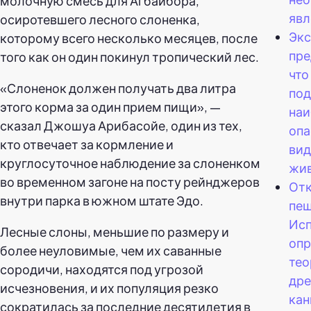
молочную смесь для Агбайбора,
явл
осиротевшего лесного слоненка,
Экс
которому всего несколько месяцев, после
пре
того как он один покинул тропический лес.
что
«Слоненок должен получать два литра
под
этого корма за один прием пищи», —
на
сказал Джошуа Арибасойе, один из тех,
опа
кто отвечает за кормление и
вид
круглосуточное наблюдение за слоненком
жив
во временном загоне на посту рейнджеров
От
внутри парка в южном штате Эдо.
пещ
Ис
Лесные слоны, меньшие по размеру и
опр
более неуловимые, чем их саванные
тео
сородичи, находятся под угрозой
дре
исчезновения, и их популяция резко
ка
сократилась за последние десятилетия в