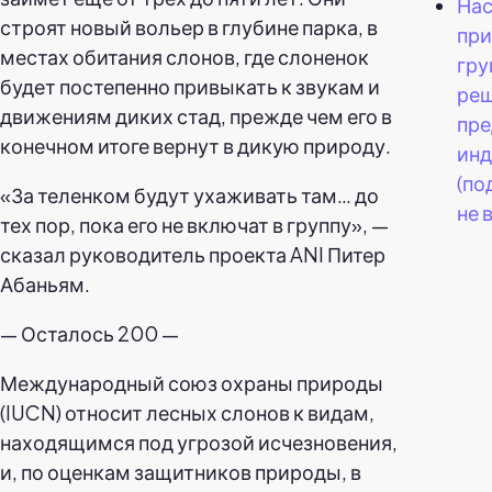
На
строят новый вольер в глубине парка, в
при
местах обитания слонов, где слоненок
гру
будет постепенно привыкать к звукам и
ре
движениям диких стад, прежде чем его в
пре
конечном итоге вернут в дикую природу.
ин
(по
«За теленком будут ухаживать там… до
не 
тех пор, пока его не включат в группу», —
сказал руководитель проекта ANI Питер
Абаньям.
— Осталось 200 —
Международный союз охраны природы
(IUCN) относит лесных слонов к видам,
находящимся под угрозой исчезновения,
и, по оценкам защитников природы, в