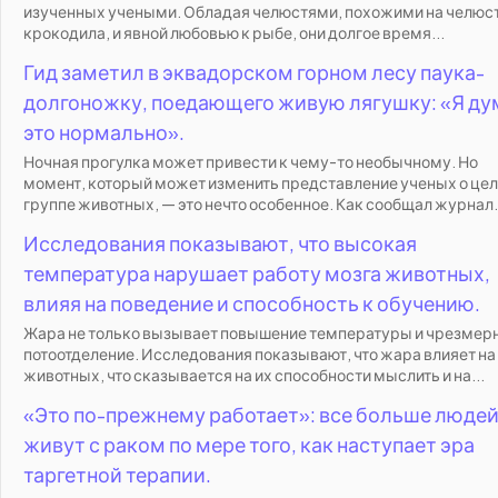
изученных учеными. Обладая челюстями, похожими на челюс
крокодила, и явной любовью к рыбе, они долгое время...
Гид заметил в эквадорском горном лесу паука-
долгоножку, поедающего живую лягушку: «Я ду
это нормально».
Ночная прогулка может привести к чему-то необычному. Но
момент, который может изменить представление ученых о це
группе животных, — это нечто особенное. Как сообщал журнал.
Исследования показывают, что высокая
температура нарушает работу мозга животных,
влияя на поведение и способность к обучению.
Жара не только вызывает повышение температуры и чрезмер
потоотделение. Исследования показывают, что жара влияет на
животных, что сказывается на их способности мыслить и на...
«Это по-прежнему работает»: все больше люде
живут с раком по мере того, как наступает эра
таргетной терапии.