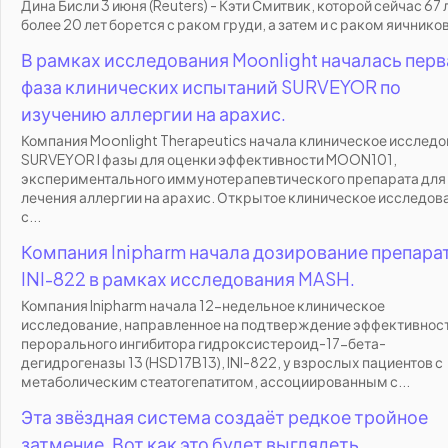
Дина Бисли 3 июня (Reuters) - Кэти Смитвик, которой сейчас 67 
более 20 лет борется с раком груди, а затем и с раком яичников,
В рамках исследования Moonlight началась перв
фаза клинических испытаний SURVEYOR по
изучению аллергии на арахис.
Компания Moonlight Therapeutics начала клиническое исслед
SURVEYOR I фазы для оценки эффективности MOON101,
экспериментального иммунотерапевтического препарата для
лечения аллергии на арахис. Открытое клиническое исследов
с...
Компания Inipharm начала дозирование препара
INI-822 в рамках исследования MASH.
Компания Inipharm начала 12-недельное клиническое
исследование, направленное на подтверждение эффективност
перорального ингибитора гидроксистероид-17-бета-
дегидрогеназы 13 (HSD17B13), INI-822, у взрослых пациентов с
метаболическим стеатогепатитом, ассоциированным с...
Эта звёздная система создаёт редкое тройное
затмение. Вот как это будет выглядеть.