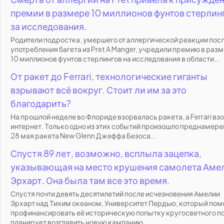
премии в размере 10 миллионов фунтов стерлин
за исследования.
Родители подростка, умершего от аллергической реакции пос
употребления багета из Pret A Manger, учредили премию в раз
10 миллионов фунтов стерлингов на исследования в области...
От ракет до Ferrari, технологические гиганты
взрывают всё вокруг. Стоит ли им за это
благодарить?
На прошлой неделе во Флориде взорвалась ракета, а Ferrari вз
интернет. Только одно из этих событий произошло преднамере
28 мая ракета New Glenn Джеффа Безоса...
Спустя 89 лет, возможно, всплыла зацепка,
указывающая на место крушения самолета Аме
Эрхарт. Она была там все это время.
Спустя почти девять десятилетий после исчезновения Амелии
Эрхарт над Тихим океаном, Университет Пердью, который пом
профинансировать её историческую попытку кругосветного по
планирует возглавить новую кампанию...