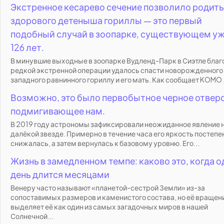
Экстренное кесарево сечение позволило родить
здорового детеныша гориллы — это первый
подобный случай в зоопарке, существующем у
126 лет.
В минувшие выходные в зоопарке Вудленд-Парк в Сиэтле бла
редкой экстренной операции удалось спасти новорожденного
западного равнинного гориллу и его мать. Как сообщает KOMO ,.
Возможно, это было первобытное черное отвер
подмигивающее нам.
В 2019 году астрономы зафиксировали неожиданное явление 
далёкой звезде. Примерно в течение часа его яркость постепе
снижалась, а затем вернулась к базовому уровню. Его...
Жизнь в замедленном темпе: каково это, когда о
день длится месяцами
Венеру часто называют «планетой-сестрой Земли» из-за
сопоставимых размеров и каменистого состава, но её вращен
выделяет её как один из самых загадочных миров в нашей
Солнечной...