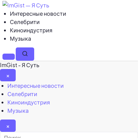
Интересные новости
Селебрити
Киноиндустрия
Музыка
Меню
Поиск
ImGist - Я Суть
×
Закрыть
Интересные новости
меню
Селебрити
Киноиндустрия
Музыка
×
Найти: