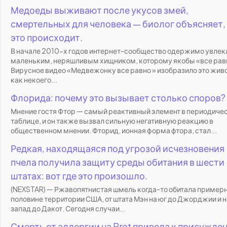
Медоеды выживают после укусов змей,
смертельных для человека — биолог объясняет,
это происходит.
В начале 2010-х годов интернет-сообщество одержимо увлек
маленьким, неряшливым хищником, которому якобы «все рав
Вирусное видео «Медвежонку все равно » изобразило это жив
как некоего...
Флорида: почему это вызывает столько споров?
Мнение гостя Фтор — самый реактивный элемент в периодиче
таблице, и он также вызвал сильную негативную реакцию в
общественном мнении. Фторид, ионная форма фтора, стал...
Редкая, находящаяся под угрозой исчезновения
пчела получила защиту среды обитания в шести
штатах: вот где это произошло.
(NEXSTAR) — Ржавопятнистая шмель когда-то обитала примерн
половине территории США, от штата Мэн на юг до Джорджии и н
запад до Дакот. Сегодня случаи...
Смерть от аллергии на Pret привела к присужде