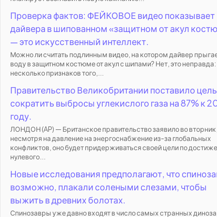
Проверка фактов: ФЕЙКОВОЕ видео показывает
дайвера в шипованном «защитном от акул кост
— это искусственный интеллект.
Можно ли считать подлинным видео, на котором дайвер прыгае
воду в защитном костюме от акул с шипами? Нет, это неправда:
несколько признаков того,...
Правительство Великобритании поставило цель
сократить выбросы углекислого газа на 87% к 2
году.
ЛОНДОН (AP) — Британское правительство заявило во вторник,
несмотря на давление на энергоснабжение из-за глобальных
конфликтов, оно будет придерживаться своей цели по достиж
нулевого...
Новые исследования предполагают, что спиноза
возможно, плакали солеными слезами, чтобы
выжить в древних болотах.
Спинозавры уже давно входят в число самых странных диноза