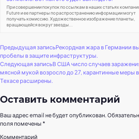
При совершении покупок по ссылкам в наших статьях компани
Future и ее партнеры по распространению информации могут
получать комиссию. Художественное изображение планеты,
вращающейся вокруг звезды...
Навигация
Предыдущая запись
Рекордная жара в Германии в
пробелы в защите инфраструктуры.
по
Следующая запись
В США число случаев заражени
мясной мукой возросло до 27, карантинные меры в
записям
Техасе расширены.
Оставить комментарий
Ваш адрес email не будет опубликован.
Обязатель
поля помечены
*
Комментарий