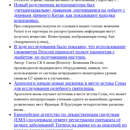
Новый родственник велоцираптора был
«четырехкрылым» драконом, охотившимся на добычу с
деревьев древнего Китая, как показывают находки
ископаемых.
При совершении покупок по ссылкам в наших статьях компания
Future и ее партнеры по распространению информации могут
получать комиссию. Иллюстрация, изображающая птицу Jian
changmaensis (слева),...
В ходе исследования было показано, что использование
глюкометра Dexcom приносит пользу пациентам с
диабетом, не получающим инсулин.
Автор: Снеха СК 6 июня (Reuters) - Компания Dexcom,
производитель медицинского оборудования, заявила, что
использование ее системы непрерывного мониторинга уровня
глюкозы G7 привело к улучшению...
Археологи начали новые раскопки в месте истока Сены
для исследования целебного святилища.
Археологи вновь изучают источник в месте истока Сены, что может
изменить интерпретацию учеными одного из важнейших древних
религиозных мест Франции. В Бургундии четырехлетние раскопки
вновь...
Европейское агентство по лекарственным средствам
(EMA) поддержало отмену регистрации препарата от
редких заболеваний Tavneos на рынке из-за опасений по