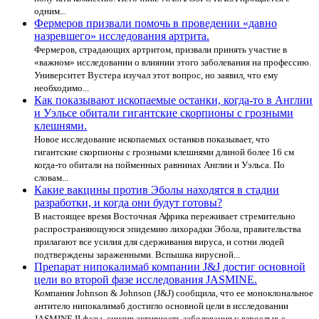
одним...
Фермеров призвали помочь в проведении «давно
назревшего» исследования артрита.
Фермеров, страдающих артритом, призвали принять участие в
«важном» исследовании о влиянии этого заболевания на профессию.
Университет Вустера изучал этот вопрос, но заявил, что ему
необходимо...
Как показывают ископаемые останки, когда-то в Англии
и Уэльсе обитали гигантские скорпионы с грозными
клешнями.
Новое исследование ископаемых останков показывает, что
гигантские скорпионы с грозными клешнями длиной более 16 см
когда-то обитали на пойменных равнинах Англии и Уэльса. По
словам...
Какие вакцины против Эболы находятся в стадии
разработки, и когда они будут готовы?
В настоящее время Восточная Африка переживает стремительно
распространяющуюся эпидемию лихорадки Эбола, правительства
прилагают все усилия для сдерживания вируса, и сотни людей
подтверждены зараженными. Вспышка вирусной...
Препарат нипокалимаб компании J&J достиг основной
цели во второй фазе исследования JASMINE.
Компания Johnson & Johnson (J&J) сообщила, что ее моноклональное
антитело нипокалимаб достигло основной цели в исследовании
JASMINE II фазы, снизив активность заболевания у взрослых с...