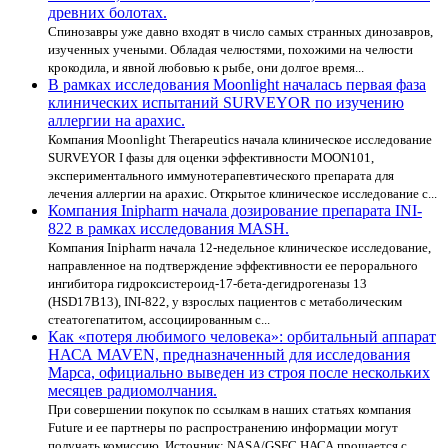
древних болотах.
Спинозавры уже давно входят в число самых странных динозавров,
изученных учеными. Обладая челюстями, похожими на челюсти
крокодила, и явной любовью к рыбе, они долгое время...
В рамках исследования Moonlight началась первая фаза
клинических испытаний SURVEYOR по изучению
аллергии на арахис.
Компания Moonlight Therapeutics начала клиническое исследование
SURVEYOR I фазы для оценки эффективности MOON101,
экспериментального иммунотерапевтического препарата для
лечения аллергии на арахис. Открытое клиническое исследование с...
Компания Inipharm начала дозирование препарата INI-
822 в рамках исследования MASH.
Компания Inipharm начала 12-недельное клиническое исследование,
направленное на подтверждение эффективности ее перорального
ингибитора гидроксистероид-17-бета-дегидрогеназы 13
(HSD17B13), INI-822, у взрослых пациентов с метаболическим
стеатогепатитом, ассоциированным с...
Как «потеря любимого человека»: орбитальный аппарат
НАСА MAVEN, предназначенный для исследования
Марса, официально выведен из строя после нескольких
месяцев радиомолчания.
При совершении покупок по ссылкам в наших статьях компания
Future и ее партнеры по распространению информации могут
получать комиссию. Источник: NASA/GSFC НАСА прощается с