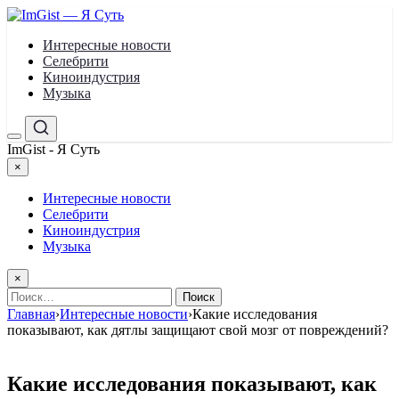
Перейти
к
Интересные новости
содержимому
Селебрити
Киноиндустрия
Музыка
Меню
Поиск
ImGist - Я Суть
×
Закрыть
меню
Интересные новости
Селебрити
Киноиндустрия
Музыка
×
Найти:
Главная
›
Интересные новости
›
Какие исследования
показывают, как дятлы защищают свой мозг от повреждений?
Какие исследования показывают, как