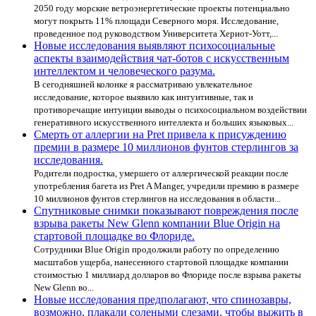
2050 году морские ветроэнергетические проекты потенциально
могут покрыть 11% площади Северного моря. Исследование,
проведенное под руководством Университета Хериот-Уотт,...
Новые исследования выявляют психосоциальные
аспекты взаимодействия чат-ботов с искусственным
интеллектом и человеческого разума.
В сегодняшней колонке я рассматриваю увлекательное
исследование, которое выявило как интуитивные, так и
противоречащие интуиции выводы о психосоциальном воздействии
генеративного искусственного интеллекта и больших языковых...
Смерть от аллергии на Pret привела к присуждению
премии в размере 10 миллионов фунтов стерлингов за
исследования.
Родители подростка, умершего от аллергической реакции после
употребления багета из Pret A Manger, учредили премию в размере
10 миллионов фунтов стерлингов на исследования в области...
Спутниковые снимки показывают повреждения после
взрыва ракеты New Glenn компании Blue Origin на
стартовой площадке во Флориде.
Сотрудники Blue Origin продолжили работу по определению
масштабов ущерба, нанесенного стартовой площадке компании
стоимостью 1 миллиард долларов во Флориде после взрыва ракеты
New Glenn во...
Новые исследования предполагают, что спинозавры,
возможно, плакали солеными слезами, чтобы выжить в