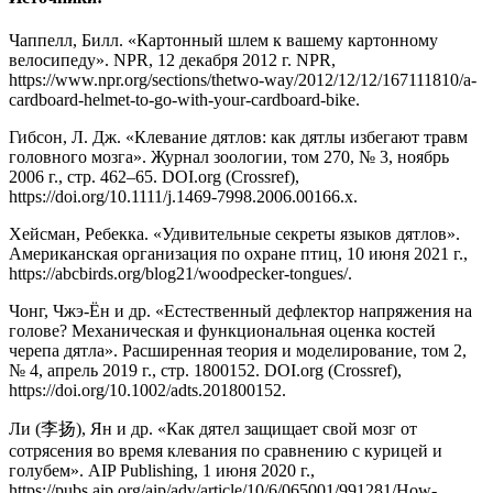
Чаппелл, Билл. «Картонный шлем к вашему картонному
велосипеду». NPR, 12 декабря 2012 г. NPR,
https://www.npr.org/sections/thetwo-way/2012/12/12/167111810/a-
cardboard-helmet-to-go-with-your-cardboard-bike.
Гибсон, Л. Дж. «Клевание дятлов: как дятлы избегают травм
головного мозга». Журнал зоологии, том 270, № 3, ноябрь
2006 г., стр. 462–65. DOI.org (Crossref),
https://doi.org/10.1111/j.1469-7998.2006.00166.x.
Хейсман, Ребекка. «Удивительные секреты языков дятлов».
Американская организация по охране птиц, 10 июня 2021 г.,
https://abcbirds.org/blog21/woodpecker-tongues/.
Чонг, Чжэ-Ён и др. «Естественный дефлектор напряжения на
голове? Механическая и функциональная оценка костей
черепа дятла». Расширенная теория и моделирование, том 2,
№ 4, апрель 2019 г., стр. 1800152. DOI.org (Crossref),
https://doi.org/10.1002/adts.201800152.
Ли (李扬), Ян и др. «Как дятел защищает свой мозг от
сотрясения во время клевания по сравнению с курицей и
голубем». AIP Publishing, 1 июня 2020 г.,
https://pubs.aip.org/aip/adv/article/10/6/065001/991281/How-