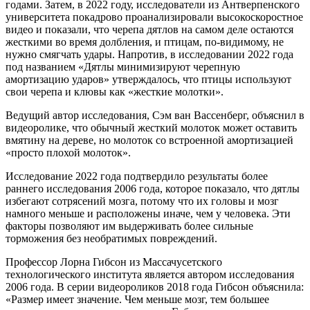
годами. Затем, в 2022 году, исследователи из Антверпенского
университета покадрово проанализировали высокоскоростное
видео и показали, что черепа дятлов на самом деле остаются
жесткими во время долбления, и птицам, по-видимому, не
нужно смягчать удары. Напротив, в исследовании 2022 года
под названием «Дятлы минимизируют черепную
амортизацию ударов» утверждалось, что птицы используют
свои черепа и клювы как «жесткие молотки».
Ведущий автор исследования, Сэм ван Вассенберг, объяснил в
видеоролике, что обычный жесткий молоток может оставить
вмятину на дереве, но молоток со встроенной амортизацией
«просто плохой молоток».
Исследование 2022 года подтвердило результаты более
раннего исследования 2006 года, которое показало, что дятлы
избегают сотрясений мозга, потому что их головы и мозг
намного меньше и расположены иначе, чем у человека. Эти
факторы позволяют им выдерживать более сильные
торможения без необратимых повреждений.
Профессор Лорна Гибсон из Массачусетского
технологического института является автором исследования
2006 года. В серии видеороликов 2018 года Гибсон объяснила:
«Размер имеет значение. Чем меньше мозг, тем большее