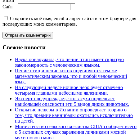
Email
*
Сайт
Сохранить моё имя, email и адрес сайта в этом браузере для
последующих моих комментариев.
Отправить комментарий
Свежие новости
Наука обнаружила, что пение птиц имеет скрытую
закономерность с человеческим языком.
Пение птиц и пение китов подчиняются тем же
математическим законам, что и любой человеческий
язык.
На следующей неделе ночное небо будет отмечено
четырьмя главными небесными явлениями.
Эксперт предупреждает, что засуха подвергает
наибольшей опасности эти 5 видов диких животных.
Открытие пещеры в Испании опровергает теорию о
том, что древние каннибалы охотились исключительно
на детей.
Министерство сельского хозяйства США сообщает всего
о 5 активных случаях заражения личинками мясной
мухи нового мира.