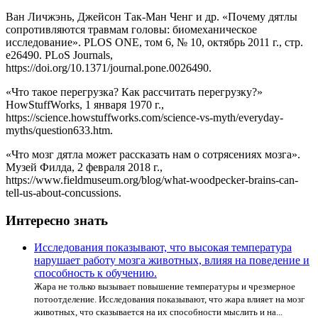
Ван Личжэнь, Джейсон Так-Ман Ченг и др. «Почему дятлы
сопротивляются травмам головы: биомеханическое
исследование». PLOS ONE, том 6, № 10, октябрь 2011 г., стр.
e26490. PLoS Journals,
https://doi.org/10.1371/journal.pone.0026490.
«Что такое перегрузка? Как рассчитать перегрузку?»
HowStuffWorks, 1 января 1970 г.,
https://science.howstuffworks.com/science-vs-myth/everyday-
myths/question633.htm.
«Что мозг дятла может рассказать нам о сотрясениях мозга».
Музей Филда, 2 февраля 2018 г.,
https://www.fieldmuseum.org/blog/what-woodpecker-brains-can-
tell-us-about-concussions.
Интересно знать
Исследования показывают, что высокая температура
нарушает работу мозга животных, влияя на поведение и
способность к обучению.
Жара не только вызывает повышение температуры и чрезмерное
потоотделение. Исследования показывают, что жара влияет на мозг
животных, что сказывается на их способности мыслить и на...