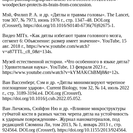
woodpecker-protects-its-brain-from-concussion.
Мэй, Филип Р. А. и др. «Дятлы и травмы головы». The Lancet,
том 307, № 7973, июнь 1976 г., стр. 1347–48. DOI.org
(Crossref), https://doi.org/10.1016/S0140-6736(76)92675-1.
Видео MITx. «Как дятлы избегают травм головного мозга,
сегмент 6: Объяснение: размер имеет значение». YouTube, 15
авг. 2018 г., https://www.youtube.com/watch?
v=a87TTL_c8_0&t=134s.
Музей естественной истории. «Что особенного в языке дятла?
| Удивительная наука». YouTube, 13 февраля 2023 г.,
https://www.youtube.com/watch?v=kYMAKChBMj8&t=12s.
Ван Вассенберг, Сэм и др. «Дятлы минимизируют черепное
поглощение ударов». Current Biology, том 32, № 14, июль 2022
г., стр. 3189-3194.e4. DOI.org (Crossref),
https://doi.org/10.1016/j.cub.2022.05.052.
Ван Личжэнь, Сюйфэн Ню и др. «Влияние микроструктуры
губчатой кости в разных частях черепа дятла на устойчивость
к ударным повреждениям». Журнал наноматериалов, под
редакцией Сяомина Ли, том 2013, № 1, январь 2013 г., стр.
924564. DOI.org (Crossref), https://doi.org/10.1155/2013/924564.