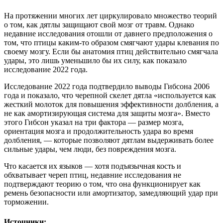
На протяжении многих лет циркулировало множество теорий
о том, как дятлы защищают свой мозг от травм. Однако
недавние исследования отошли от давнего предположения о
том, что птицы каким-то образом смягчают удары клевания по
своему мозгу. Если бы анатомия птиц действительно смягчала
удары, это лишь уменьшило бы их силу, как показало
исследование 2022 года.
Исследование 2022 года подтвердило выводы Гибсона 2006
года и показало, что черепной скелет дятла «используется как
жесткий молоток для повышения эффективности долбления, а
не как амортизирующая система для защиты мозга». Вместо
этого Гибсон указал на три фактора — размер мозга,
ориентация мозга и продолжительность удара во время
долбления, — которые позволяют дятлам выдерживать более
сильные удары, чем люди, без повреждения мозга.
Что касается их языков — хотя подъязычная кость и
обхватывает череп птиц, недавние исследования не
подтверждают теорию о том, что она функционирует как
ремень безопасности или амортизатор, замедляющий удар при
торможении.
Источники: