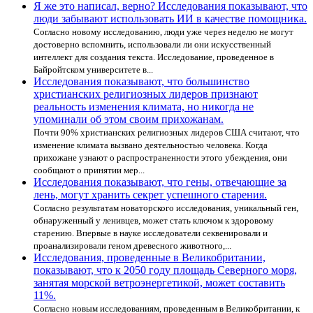
Я же это написал, верно? Исследования показывают, что
люди забывают использовать ИИ в качестве помощника.
Согласно новому исследованию, люди уже через неделю не могут
достоверно вспомнить, использовали ли они искусственный
интеллект для создания текста. Исследование, проведенное в
Байройтском университете в...
Исследования показывают, что большинство
христианских религиозных лидеров признают
реальность изменения климата, но никогда не
упоминали об этом своим прихожанам.
Почти 90% христианских религиозных лидеров США считают, что
изменение климата вызвано деятельностью человека. Когда
прихожане узнают о распространенности этого убеждения, они
сообщают о принятии мер...
Исследования показывают, что гены, отвечающие за
лень, могут хранить секрет успешного старения.
Согласно результатам новаторского исследования, уникальный ген,
обнаруженный у ленивцев, может стать ключом к здоровому
старению. Впервые в науке исследователи секвенировали и
проанализировали геном древесного животного,...
Исследования, проведенные в Великобритании,
показывают, что к 2050 году площадь Северного моря,
занятая морской ветроэнергетикой, может составить
11%.
Согласно новым исследованиям, проведенным в Великобритании, к