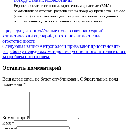
поводу данных исследования.
Европейское агентство по лекарственным средствам (EMA)
рекомендовало отозвать разрешение на продажу препарата Тавнеос
(авакопан) из-за сомнений в достоверности клинических данных,
использованных для обоснования его первоначального...
Навигация
Предыдущая запись
Ученые исключают наихудший
климатический сценарий, но это не снимает с нас
по
ответственности.
записям
Следующая запись
Антропологи призывают приостановить
разработку передовых методов искусственного интеллекта из-
за проблем с контролем.
Оставить комментарий
Ваш адрес email не будет опубликован.
Обязательные поля
помечены
*
Комментарий
Имя
*