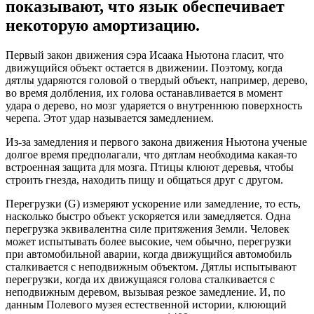
показывают, что язык обеспечивает
некоторую амортизацию.
Первый закон движения сэра Исаака Ньютона гласит, что
движущийся объект остается в движении. Поэтому, когда
дятлы ударяются головой о твердый объект, например, дерево,
во время долбления, их голова останавливается в момент
удара о дерево, но мозг ударяется о внутреннюю поверхность
черепа. Этот удар называется замедлением.
Из-за замедления и первого закона движения Ньютона ученые
долгое время предполагали, что дятлам необходима какая-то
встроенная защита для мозга. Птицы клюют деревья, чтобы
строить гнезда, находить пищу и общаться друг с другом.
Перегрузки (G) измеряют ускорение или замедление, то есть,
насколько быстро объект ускоряется или замедляется. Одна
перегрузка эквивалентна силе притяжения Земли. Человек
может испытывать более высокие, чем обычно, перегрузки
при автомобильной аварии, когда движущийся автомобиль
сталкивается с неподвижным объектом. Дятлы испытывают
перегрузки, когда их движущаяся голова сталкивается с
неподвижным деревом, вызывая резкое замедление. И, по
данным Полевого музея естественной истории, клюющий