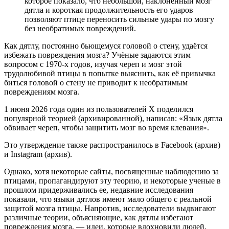
которое показало, что небольшой, наклоненный мозг
дятла и короткая продолжительность его ударов
позволяют птице переносить сильные удары по мозгу
без необратимых повреждений.
Как дятлу, постоянно бьющемуся головой о стену, удаётся
избежать повреждения мозга? Учёные задаются этим
вопросом с 1970-х годов, изучая череп и мозг этой
трудолюбивой птицы в попытке выяснить, как её привычка
биться головой о стену не приводит к необратимым
повреждениям мозга.
1 июня 2026 года один из пользователей X поделился
популярной теорией (архивированной), написав: «Язык дятла
обвивает череп, чтобы защитить мозг во время клевания».
Это утверждение также распространилось в Facebook (архив)
и Instagram (архив).
Однако, хотя некоторые сайты, посвященные наблюдению за
птицами, пропагандируют эту теорию, и некоторые ученые в
прошлом придерживались ее, недавние исследования
показали, что языки дятлов имеют мало общего с реальной
защитой мозга птицы. Напротив, исследователи выдвигают
различные теории, объясняющие, как дятлы избегают
повреждения мозга, — идеи, которые вдохновили людей,