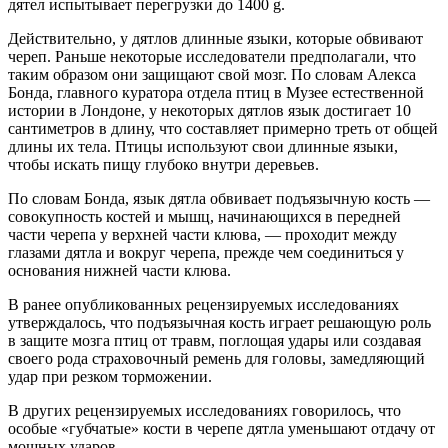
дятел испытывает перегрузки до 1400 g.
Действительно, у дятлов длинные языки, которые обвивают
череп. Раньше некоторые исследователи предполагали, что
таким образом они защищают свой мозг. По словам Алекса
Бонда, главного куратора отдела птиц в Музее естественной
истории в Лондоне, у некоторых дятлов язык достигает 10
сантиметров в длину, что составляет примерно треть от общей
длины их тела. Птицы используют свои длинные языки,
чтобы искать пищу глубоко внутри деревьев.
По словам Бонда, язык дятла обвивает подъязычную кость —
совокупность костей и мышц, начинающихся в передней
части черепа у верхней части клюва, — проходит между
глазами дятла и вокруг черепа, прежде чем соединиться у
основания нижней части клюва.
В ранее опубликованных рецензируемых исследованиях
утверждалось, что подъязычная кость играет решающую роль
в защите мозга птиц от травм, поглощая удары или создавая
своего рода страховочный ремень для головы, замедляющий
удар при резком торможении.
В других рецензируемых исследованиях говорилось, что
особые «губчатые» кости в черепе дятла уменьшают отдачу от
мощных ударов.